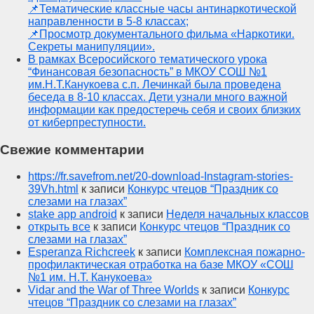
📌Тематические классные часы антинаркотической
направленности в 5-8 классах;
📌Просмотр документального фильма «Наркотики.
Секреты манипуляции».
В рамках Всеросийского тематического урока
“Финансовая безопасность” в МКОУ СОШ №1
им.Н.Т.Канукоева с.п. Лечинкай была проведена
беседа в 8-10 классах. Дети узнали много важной
информации как предостеречь себя и своих близких
от киберпреступности.
Свежие комментарии
https://fr.savefrom.net/20-download-Instagram-stories-
39Vh.html
к записи
Конкурс чтецов “Праздник со
слезами на глазах”
stake app android
к записи
Неделя начальных классов
открыть все
к записи
Конкурс чтецов “Праздник со
слезами на глазах”
Esperanza Richcreek
к записи
Комплексная пожарно-
профилактическая отработка на базе МКОУ «СОШ
№1 им. Н.Т. Канукоева»
Vidar and the War of Three Worlds
к записи
Конкурс
чтецов “Праздник со слезами на глазах”