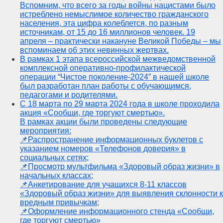
Вспомним, что всего за годы войны нацистами было
истреблено немыслимое количество гражданского
населения, эта цифра колеблется, по разным
источникам, от 15 до 16 миллионов человек. 19
апреля – практически накануне Великой Победы – мы
вспоминаем об этих невинных жертвах.
В рамках 1 этапа всероссийской межведомственной
комплексной оперативно-профилактической
операции “Чистое поколение-2024” в нашей школе
был разработан план работы с обучающимся,
педагогами и родителями.
С 18 марта по 29 марта 2024 года в школе проходила
акция «Сообщи, где торгуют смертью».
В рамках акции были проведены следующие
мероприятия:
📌Распространение информационных буклетов с
указанием номеров «Телефонов доверия» в
социальных сетях;
📌Просмотр мультфильма «Здоровый образ жизни» в
начальных классах;
📌Анкетирование для учащихся 8-11 классов
«Здоровый образ жизни» для выявления склонности к
вредным привычкам;
📌Оформление информационного стенда «Сообщи,
где торгуют смертью»