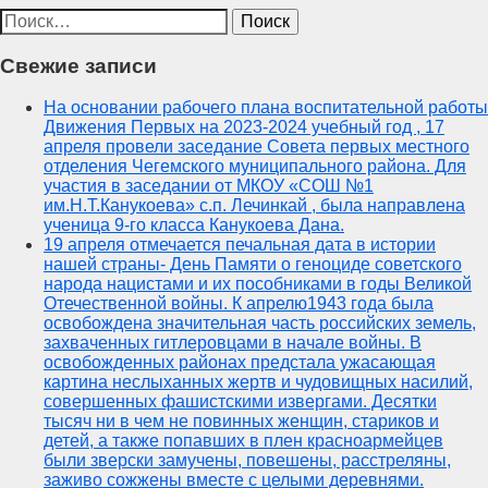
Найти:
Свежие записи
На основании рабочего плана воспитательной работы
Движения Первых на 2023-2024 учебный год , 17
апреля провели заседание Совета первых местного
отделения Чегемского муниципального района. Для
участия в заседании от МКОУ «СОШ №1
им.Н.Т.Канукоева» с.п. Лечинкай , была направлена
ученица 9-го класса Канукоева Дана.
19 апреля отмечается печальная дата в истории
нашей страны- День Памяти о геноциде советского
народа нацистами и их пособниками в годы Великой
Отечественной войны. К апрелю1943 года была
освобождена значительная часть российских земель,
захваченных гитлеровцами в начале войны. В
освобожденных районах предстала ужасающая
картина неслыханных жертв и чудовищных насилий,
совершенных фашистскими извергами. Десятки
тысяч ни в чем не повинных женщин, стариков и
детей, а также попавших в плен красноармейцев
были зверски замучены, повешены, расстреляны,
заживо сожжены вместе с целыми деревнями.