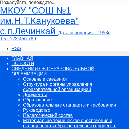
Пожалуйста, подождите...
Перейти
МКОУ "СОШ №1
к
содержимому
им.Н.Т.Канукоева"
с.п.Лечинкай
Дата основания – 1958г.
Тел:
123-456-789
RSS
ГЛАВНАЯ
НОВОСТИ
СВЕДЕНИЯ ОБ ОБРАЗОВАТЕЛЬНОЙ
ОРГАНИЗАЦИИ
Основные сведения
Структура и органы управления
образовательной организацией
Документы
Образование
Образовательные стандарты и требования
Руководство
Педагогический состав
Материально-техническое обеспечение и
оснащенность образовательного процесса.