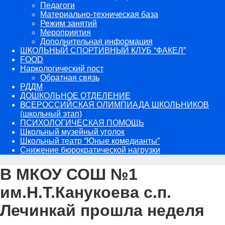
Педагоги
Материально-техническая база
Режим занятий
Мероприятия
Дополнительная информация
ШКОЛЬНЫЙ СПОРТИВНЫЙ КЛУБ “ФАКЕЛ”
FOOD
Наркологический пост
Обратная связь
РДДМ
ДОШКОЛЬНОЕ ОТДЕЛЕНИЕ
ВСЕРОССИЙСКАЯ ОЛИМПИАДА ШКОЛЬНИКОВ
(школьный этап)
ПСИХОЛОГИЧЕСКАЯ ПОМОЩЬ
Школьный музейный уголок
Школьный театр “Юные комедианты”
Снижение бюрократической нагрузки
В МКОУ СОШ №1
им.Н.Т.Канукоева с.п.
Лечинкай прошла неделя