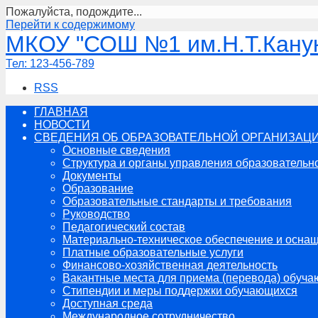
Пожалуйста, подождите...
Перейти к содержимому
МКОУ "СОШ №1 им.Н.Т.Канук
Тел:
123-456-789
RSS
ГЛАВНАЯ
НОВОСТИ
СВЕДЕНИЯ ОБ ОБРАЗОВАТЕЛЬНОЙ ОРГАНИЗАЦ
Основные сведения
Структура и органы управления образовательн
Документы
Образование
Образовательные стандарты и требования
Руководство
Педагогический состав
Материально-техническое обеспечение и оснащ
Платные образовательные услуги
Финансово-хозяйственная деятельность
Вакантные места для приема (перевода) обуч
Стипендии и меры поддержки обучающихся
Доступная среда
Международное сотрудничество