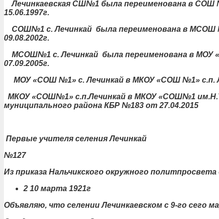
Лечинкаевская СШ№1 была переименована в СОШ №1
15.06.1997г.
СОШ№1 с. Лечинкай была переименована в МСОШ №1
09.08.2002г.
МСОШ№1 с. Лечинкай была переименована в МОУ «С
07.09.2005г.
МОУ «СОШ №1» с. Лечинкай в МКОУ «СОШ №1» с.п. Л
МКОУ «СОШ№1» с.п.Лечинкай в МКОУ «СОШ№1 им.Н.Т
муниципального района КБР №183 от 27.04.2015
Первые учителя селения Лечинкай
№127
Из приказа Нальчикского окружного политпросвета
2 10 марта 1921г
Объявляю, что селении Лечинкаевском с 9-го сего 