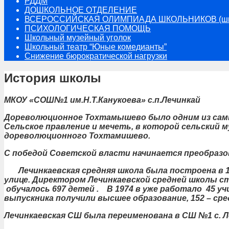
РДДМ
ДОШКОЛЬНОЕ ОТДЕЛЕНИЕ
ВСЕРОССИЙСКАЯ ОЛИМПИАДА ШКОЛЬНИКОВ (шко
ПСИХОЛОГИЧЕСКАЯ ПОМОЩЬ
Школьный музейный уголок
Школьный театр “Юные комедианты”
Снижение бюрократической нагрузки
История школы
МКОУ «СОШ№1 им.Н.Т.Канукоева» с.п.Лечинкай
Дореволюционное Тохтамышево было одним из самых
Сельское правление и мечеть, в которой сельский 
дореволюционного Тохтамишево.
С победой Советской власти начинается преобразов
Лечинкаевская средняя школа была построена в 195
улице.
Директором Лечинкаевской средней школы стал
обучалось 697 детей . В 1974 в уже работало 45 уч
выпускника получили высшее образование, 152 – ср
Лечинкаевская СШ была переименована в СШ №1 с. Л