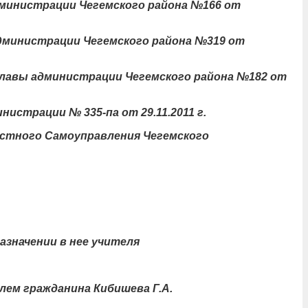
министрации Чегемского района №166 от
дминистрации Чегемского района №319 от
лавы администрации Чегемского района №182 от
страции № 335-па от 29.11.2011 г.
естного Самоуправления Чегемского
азначении в нее учителя
лем гражданина Кибишева Г.А.