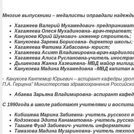
Многие выпускники – медалисты оправдали надежды
Хагажеев Валерий Мухамедович- предпринимат
Хагажеева Олеся Мухадиновна- врач-терапевт;
Канукоев Юрий Шумович- инженер строитель;
Канукоева Зарема Борисовна- директор школы;
Хагажеева Фатима Хабасовна- юрист;
Хагажеева Асият Владимировна-врач-кардиолог
Хагажеева Алиса Руслановна-учитель иностран
Дышекова Жанна Хазешевна- МВД майор милици
Канукоева Мадина Мухамедовна –МВД капитан 
·
Канукоев Кантемир Юрьевич – аспирант кафедры уроло
П.А. Герцена” Министерства здравоохранения Российск
Абаева Зарьяна Владимировна- аспирант кафе
С 1990года в школе работают учителями и воспит
Кибишева Марина Забиевна- учитель русского 
Кодзокова Эдита Канаматовна- учитель русск
Таашев Фуад Забиевич- учитель информатики
Тамазова Мадина Музариновна- учитель техно