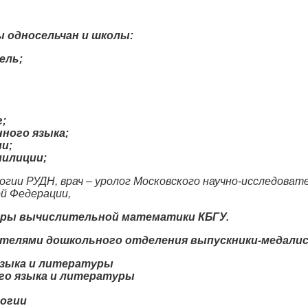
 односельчан и школы:
ель;
;
ного языка;
и;
милиции;
гии РУДН, врач – уролог
Московского научно-исследоват
ой Федерации,
дры вычислительной математики КБГУ.
ателями дошкольного отделения выпускники-медали
языка и литературы
ого языка и литературы
логии