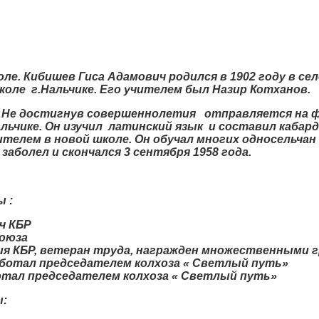
е. Кибишев Гиса Адамович родился в 1902 году в сел
коле г.Нальчике. Его учителем был Назир Котханов.
. Не достигнув совершеннолетия отправляется на ф
льчике. Он изучил латинский язык и составил кабар
ителем в новой школе. Он обучал многих односельчан 
заболел и скончался 3 сентября 1958 года.
 :
ч КБР
Союза
ия КБР, ветеран труда, награжден множественными г
аботал председателем колхоза « Светлый путь»
отал председателем колхоза « Светлый путь»
ы: