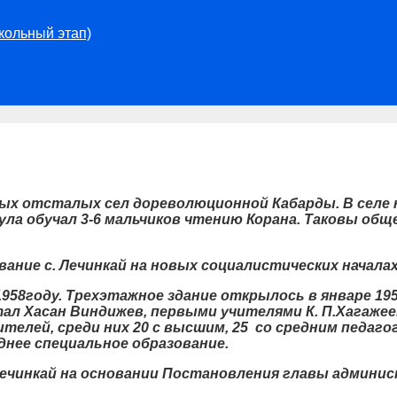
льный этап)
 отсталых сел дореволюционной Кабарды. В селе не
мула обучал 3-6 мальчиков чтению Корана. Таковы о
ание с. Лечинкай на новых социалистических началах
8году. Трехэтажное здание открылось в январе 1959
 Хасан Виндижев, первыми учителями К. П.Хагажеев, А
ителей, среди них 20 с высшим, 25 со средним педаг
еднее специальное образование.
ечинкай на основании Постановления главы админист