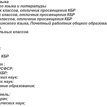
зыка
го языка и литературы
 классов, отличник просвещения КБР
 классов, отличник просвещения КБР
классов, отличник просвещения КБР
динского языка, Почетный работник общего образова
.
альных классов
:
 КБР
т ;
 РСФСР;
КБР;
ких наук;
х наук;
ник образования;
;
тель;
рач;
ческих наук;