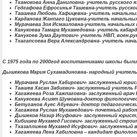
Тхамокова Анна Даниловна- учитель русского я
Гедгафова Ефросинья Ташевна-учитель русско
Таашева Любовь Хафицевна- учитель начальных
Карданова Жанпаго Цуковна-учитель начальных
Мурачаева Зоя Исмаиловна-учитель начальных 
Канукоева Тамара Мухамедовна- учитель кабар
Канукоев Зума Даутович- учитель НВП, воен.рук
Тхагапсоева Вера Александровна- учитель нач
С 1975 года по 2000год воспитанниками школы были
Дышекова Мария Сухамадиновна- народный учитель
Мурачаев Руслан Хабирович- заслуженный юрис
Таашев Хасан Забиевич- заслуженный учитель
Хагажеева Роза Хажпаговна- заслуженный врач 
Канукоева Асият Шумовна-доктор филологичес
Бетуганов Ауес Абуевич- доктор педагогически
Хагажеев Руслан Мухамедович- почетный работ
Дышеков Назир Исуфович- заслуженный юрист
Кибишев Мухамед Гисович- заслуженный строи
Тхазаплижев Мухамед Исуфович- заслуженный в
Хагажеева Лена Хабиловна – кандидат филологи