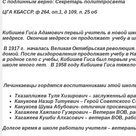
С подлинным верно: Секретарь политпросвета
ЦГА КБАССР, ф 264, оп.1, д 109, л. 25 об
Кибишев Гиса Адамович первый учитель в новой школ
медресе. Окончив медресе он продолжает учебу в ш
В
1917 г.
началась Великая Октябрьская революция
домой. После выздоровления продолжает учебу в На
в родное село с учебы, Кибишев Гиса был первым уч
школе много лет. В 1958 году Кибишев Гиса тяжело 
Лечинкаевцы гордятся воспитанниками этой школы
Тхазаплижев Туля Хизирович – заслуженный вра
Канукоев Назир Титуевич – Герой Советского 
Канукоев Шума Абубович- отличник просвещен
Хагажеев Хажпаго Гузерович – Ветеран ВОВ, р
Хагажеев Кушби Алхасович – ветеран ВОВ, раб
Долгое время в школе работали учителя – ветеран