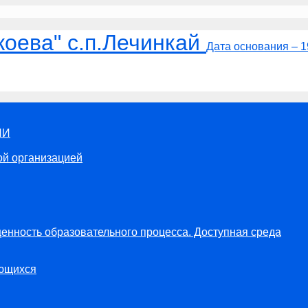
оева" с.п.Лечинкай
Дата основания – 1
ИИ
ой организацией
енность образовательного процесса. Доступная среда
ающихся