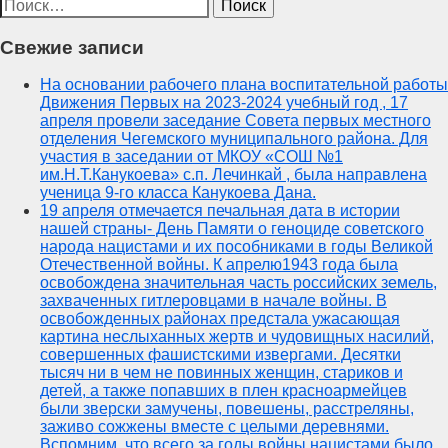
Найти:
Свежие записи
На основании рабочего плана воспитательной работы
Движения Первых на 2023-2024 учебный год , 17
апреля провели заседание Совета первых местного
отделения Чегемского муниципального района. Для
участия в заседании от МКОУ «СОШ №1
им.Н.Т.Канукоева» с.п. Лечинкай , была направлена
ученица 9-го класса Канукоева Дана.
19 апреля отмечается печальная дата в истории
нашей страны- День Памяти о геноциде советского
народа нацистами и их пособниками в годы Великой
Отечественной войны. К апрелю1943 года была
освобождена значительная часть российских земель,
захваченных гитлеровцами в начале войны. В
освобожденных районах предстала ужасающая
картина неслыханных жертв и чудовищных насилий,
совершенных фашистскими извергами. Десятки
тысяч ни в чем не повинных женщин, стариков и
детей, а также попавших в плен красноармейцев
были зверски замучены, повешены, расстреляны,
заживо сожжены вместе с целыми деревнями.
Вспомним, что всего за годы войны нацистами было