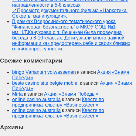
направленности в 5-8 классах;
📌Просмотр документального фильма «Наркотики.
Секреты манипуляции».
В рамках Всеросийского тематического урока
“Финансовая безопасность” в МКОУ СОШ №1
им.Н.Т.Канукоева с.п. Лечинкай была проведена
беседа в 8-10 классах. Дети узнали много важной
информации как предостеречь себя и своих близких
от киберпреступности.
Свежие комментарии
bingo Varianten volwassenen
к записи
Акция «Знамя
Победы»
beste casino site belgie mobiel
к записи
Акция «Знамя
Победы»
Mirta
к записи
Акция «Знамя Победы»
online casino australia
к записи
Квесте по
предпринимательству «Businessteen»
online casino australia
к записи
Квесте по
предпринимательству «Businessteen»
Архивы