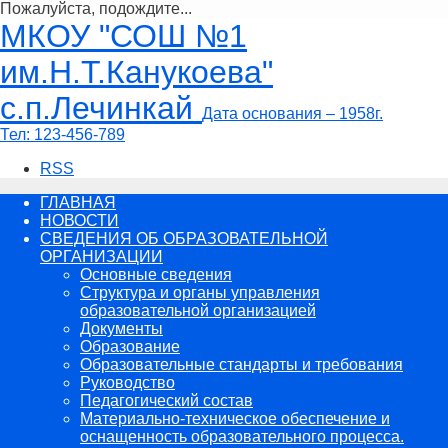
Пожалуйста, подождите...
Перейти
МКОУ "СОШ №1
к
содержимому
им.Н.Т.Канукоева"
с.п.Лечинкай
Дата основания – 1958г.
Тел:
123-456-789
RSS
ГЛАВНАЯ
НОВОСТИ
СВЕДЕНИЯ ОБ ОБРАЗОВАТЕЛЬНОЙ
ОРГАНИЗАЦИИ
Основные сведения
Структура и органы управления
образовательной организацией
Документы
Образование
Образовательные стандарты и требования
Руководство
Педагогический состав
Материально-техническое обеспечение и
оснащенность образовательного процесса.