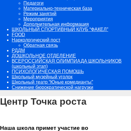
Педагоги
Материально-техническая база
Режим занятий
Мероприятия
Дополнительная информация
ШКОЛЬНЫЙ СПОРТИВНЫЙ КЛУБ “ФАКЕЛ”
FOOD
Наркологический пост
Обратная связь
РДДМ
ДОШКОЛЬНОЕ ОТДЕЛЕНИЕ
ВСЕРОССИЙСКАЯ ОЛИМПИАДА ШКОЛЬНИКОВ
(школьный этап)
ПСИХОЛОГИЧЕСКАЯ ПОМОЩЬ
Школьный музейный уголок
Школьный театр “Юные комедианты”
Снижение бюрократической нагрузки
Центр Точка роста
Наша школа примет участие во