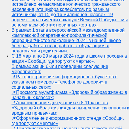
истреблено немыслимое количество гражданского
населения, эта цифра колеблется, по разным
источникам, от 15 до 16 миллионов человек. 19
апреля – практически накануне Великой Победы – мы
вспоминаем об этих невинных жертвах.
В рамках 1 этапа всероссийской межведомственной
комплексной оперативно-профилактической
операции “Чистое поколение-2024” в нашей школе
был разработан план работы с обучающимся,
педагогами и родителями.
С 18 марта по 29 марта 2024 года в школе проходила
акция «Сообщи, где торгуют смертью».
В рамках акции были проведены следующие
мероприятия:
📌Распространение информационных буклетов с
указанием номеров «Телефонов доверия» в
социальных сетях;
📌Просмотр мультфильма «Здоровый образ жизни» в
начальных классах;
📌Анкетирование для учащихся 8-11 классов
«Здоровый образ жизни» для выявления склонности к
вредным привычкам;
📌Оформление информационного стенда «Сообщи,
где торгуют смертью»
📌Тематические классные часы антинаркотической