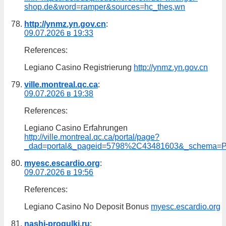
shop.de&word=ramper&sources=hc_thes,wn
http://ynmz.yn.gov.cn
:
09.07.2026 в 19:33
References:
Legiano Casino Registrierung
http://ynmz.yn.gov.cn
ville.montreal.qc.ca
:
09.07.2026 в 19:38
References:
Legiano Casino Erfahrungen
http://ville.montreal.qc.ca/portal/page?
_dad=portal&_pageid=5798%2C43481603&_schema=PORTA
myesc.escardio.org
:
09.07.2026 в 19:56
References:
Legiano Casino No Deposit Bonus
myesc.escardio.org
nashi-progulki.ru
: