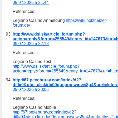
09.07.2026 в 21:44
References:
Legiano Casino Anmeldung
https://wiki.holzheizer-
forum.de/
http://www.dsl.sk/article_forum.php?
action=reply&forum=255549&entry_id=147673&url=ht
09.07.2026 в 22:18
References:
Legiano Casino Test
http://www.dsl.sk/article_forum.php?
action=reply&forum=255549&entry_id=147673&url=https:
http://67.pexeburay.com/index/d2?
diff=0&utm_clickid=00gocgogswows8g4&aurl=https://
09.07.2026 в 23:06
References:
Legiano Casino Mobile
http://67.pexeburay.com/index/d2?
diff=0&utm_clickid=00gocgogswows8g4&aurl=https://spd.