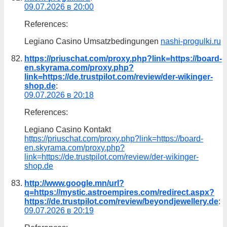
09.07.2026 в 20:00
References:
Legiano Casino Umsatzbedingungen
nashi-progulki.ru
https://priuschat.com/proxy.php?link=https://board-
en.skyrama.com/proxy.php?
link=https://de.trustpilot.com/review/der-wikinger-
shop.de
:
09.07.2026 в 20:18
References:
Legiano Casino Kontakt
https://priuschat.com/proxy.php?link=https://board-
en.skyrama.com/proxy.php?
link=https://de.trustpilot.com/review/der-wikinger-
shop.de
http://www.google.mn/url?
q=https://mystic.astroempires.com/redirect.aspx?
https://de.trustpilot.com/review/beyondjewellery.de
:
09.07.2026 в 20:19