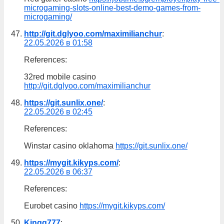
microgaming-slots-online-best-demo-games-from-
microgaming/
http://git.dglyoo.com/maximilianchur
:
22.05.2026 в 01:58
References:
32red mobile casino
http://git.dglyoo.com/maximilianchur
https://git.sunlix.one/
:
22.05.2026 в 02:45
References:
Winstar casino oklahoma
https://git.sunlix.one/
https://mygit.kikyps.com/
:
22.05.2026 в 06:37
References:
Eurobet casino
https://mygit.kikyps.com/
Kingg777
: