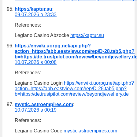
https://kaptur.su
:
09.07.2026 в 23:33
References:
Legiano Casino Abzocke
https://kaptur.su
https://enwiki.uorpg.net/api.php?
action=https://abb.eastview.com/rep/D-28.tab5.php?
b=https://de.trustpilot.com/review/beyondjewellery.d
10.07.2026 в 00:08
References:
Legiano Casino Login
https://enwiki.uorpg.net/api.php?
action=https://abb.eastview.com/rep/D-28.tab5.php?
b=https://de.trustpilot.com/review/beyondjewellery.de
mystic.astroempires.com
:
10.07.2026 в 00:19
References:
Legiano Casino Code
mystic.astroempires.com