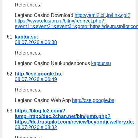
References:
Legiano Casino Download
http://yami2.xii.jp/link.cgi?
https://www.efusion.ru/bitrix/redirect.php?
event1=&event2=&event3=&goto=https://de.trustpilot.co
kaptur.su
:
08.07.2026 в 06:38
References:
Legiano Casino Neukundenbonus
kaptur.su
http://cse.google.bs
:
08.07.2026 в 06:49
References:
Legiano Casino Web App
http://cse.google.bs
https://blog.fc2.com/?
jump=http://dec.2chan.net/bin/jump.php?
https://de.trustpilot.com/review/beyondjewellery.de
:
08.07.2026 в 08:32
References: