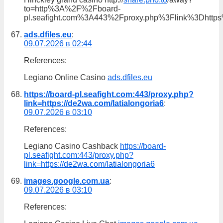
to=http%3A%2F%2Fboard-
pl.seafight.com%3A443%2Fproxy.php%3Flink%3Dht
ads.dfiles.eu
:
09.07.2026 в 02:44
References:
Legiano Online Casino
ads.dfiles.eu
https://board-pl.seafight.com:443/proxy.php?
link=https://de2wa.com/latialongoria6
:
09.07.2026 в 03:10
References:
Legiano Casino Cashback
https://board-
pl.seafight.com:443/proxy.php?
link=https://de2wa.com/latialongoria6
images.google.com.ua
:
09.07.2026 в 03:10
References: