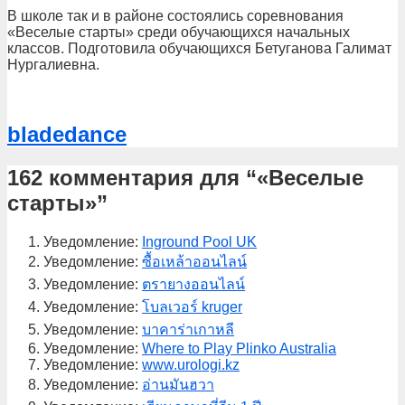
В школе так и в районе состоялись соревнования
«Веселые старты» среди обучающихся начальных
классов. Подготовила обучающихся Бетуганова Галимат
Нургалиевна.
bladedance
162 комментария для “
«Веселые
старты»
”
Уведомление:
Inground Pool UK
Уведомление:
ซื้อเหล้าออนไลน์
Уведомление:
ตรายางออนไลน์
Уведомление:
โบลเวอร์ kruger
Уведомление:
บาคาร่าเกาหลี
Уведомление:
Where to Play Plinko Australia
Уведомление:
www.urologi.kz
Уведомление:
อ่านมันฮวา