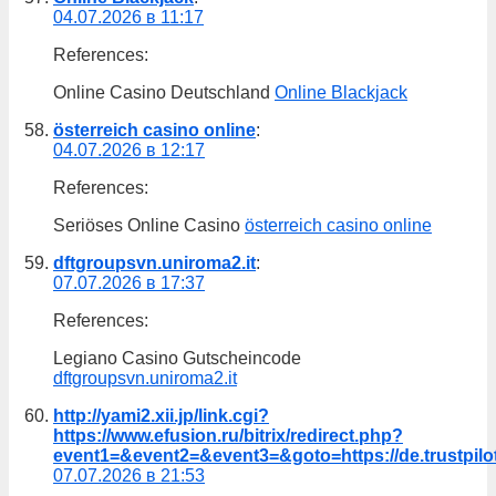
04.07.2026 в 11:17
References:
Online Casino Deutschland
Online Blackjack
österreich casino online
:
04.07.2026 в 12:17
References:
Seriöses Online Casino
österreich casino online
dftgroupsvn.uniroma2.it
:
07.07.2026 в 17:37
References:
Legiano Casino Gutscheincode
dftgroupsvn.uniroma2.it
http://yami2.xii.jp/link.cgi?
https://www.efusion.ru/bitrix/redirect.php?
event1=&event2=&event3=&goto=https://de.trustpilo
07.07.2026 в 21:53