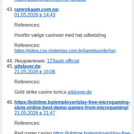
ramrokaam.com.np
:
01.05.2026 в 14:43
References:
Hvorfor vælge casinoer med høj udbetaling
References:
https://gitea.css-sistemas.com.br/janetsunderlan
Уведомление:
123auto official
gitslayer.de
:
21.05.2026 в 16:06
References:
Gold strike casino tunica
gitslayer.de
https://jobtime.bg/employer/play-free-microgaming-
slots-online-best-demo-games-from-microgaming/
:
21.05.2026 в 21:47
References:
Red garter casino
https://jobtime.bg/employer/play-free-