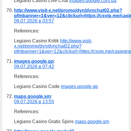
Legiano Casino Live Chat
images.google.com.ua
http://www.visit-x.net/promo/dyn/dynchat02.php?
pfmbanner=1&ver=12&clickurl=https://csvip.me/casi
09.07.2026 в 03:57
References:
Legiano Casino Kritik
http://www.visit-
x.net/promo/dyn/dynchat02.php?
pfmbanner=1&ver=12&clickurl=https://csvip.me/casiegra
images.google.gp
:
09.07.2026 в 07:42
References:
Legiano Casino Code
images.google.gp
maps.google.sm
:
09.07.2026 в 13:55
References:
Legiano Casino Gratis Spins
maps.google.sm