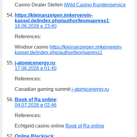
Casino Dealer Stellen
iWild Casino Kundenservice
https://kleinanzeigen.imkerverein-
kassel.de/index.php/author/leomapress1
:
16.06.2026 в 23:40
References:
Windsor casino
https://kleinanzeigen.imkerverein-
kassel.de/index.php/author/leomapress1
j-atomicenergy.ru
:
17.06.2026 в 01:40
References:
Canadian gaming summit
j-atomicenergy.ru
Book of Ra online
:
04.07.2026 в 02:46
References:
Echtgeld casino online
Book of Ra online
Online Blackjack
: