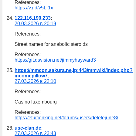
References:
https://v.gd/v5Lr1x
122.116.190.233
:
20.03.2026 в 20:19
References:
Street names for anabolic steroids
References:
https://git.dsvision.net/jimmyhayward3
https://mmcon.sakura.ne.jp:443/mmwiki/index.php?
incomepillow7
:
27.03.2026 в 22:10
References:
Casino luxembourg
References:
https://etuitionking.net/forums/users/deletejune8/
use-clan.de
:
27.03.2026 в 23:43