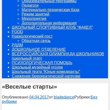
Образовательные программы
Педагоги
Материально-техническая база
Режим занятий
Мероприятия
Дополнительная информация
ШКОЛЬНЫЙ СПОРТИВНЫЙ КЛУБ “ФАКЕЛ”
FOOD
Наркологический пост
Обратная связь
РДДМ
ДОШКОЛЬНОЕ ОТДЕЛЕНИЕ
ВСЕРОССИЙСКАЯ ОЛИМПИАДА ШКОЛЬНИКОВ
(школьный этап)
ПСИХОЛОГИЧЕСКАЯ ПОМОЩЬ
Школьный музейный уголок
Школьный театр “Юные комедианты”
Снижение бюрократической нагрузки
«Веселые старты»
Опубликовано
04.04.2017
от
bladedance
Рубрики:
Без
рубрики