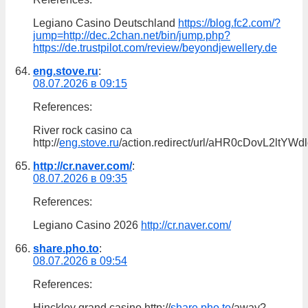
Legiano Casino Deutschland
https://blog.fc2.com/?
jump=http://dec.2chan.net/bin/jump.php?
https://de.trustpilot.com/review/beyondjewellery.de
eng.stove.ru
:
08.07.2026 в 09:15
References:
River rock casino ca
http://
eng.stove.ru
/action.redirect/url/aHR0cDovL
http://cr.naver.com/
:
08.07.2026 в 09:35
References:
Legiano Casino 2026
http://cr.naver.com/
share.pho.to
:
08.07.2026 в 09:54
References:
Hinckley grand casino http://
share.pho.to
/away?