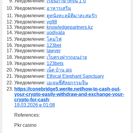
Уведомление:
เรียนภาษาที่จีน 1 ปี
Уведомление:
อาหารเสริม
Уведомление:
ดูหนังทะลุมิติมาสะสมรัก
Уведомление:
vg98
Уведомление:
knowledgepartners.kz
Уведомление:
uodiyala
Уведомление:
โคมไฟ
Уведомление:
123bet
Уведомление:
lawyer
Уведомление:
เว็บตรงฝากถอนง่าย
Уведомление:
123bets
Уведомление:
เน็ต บ้าน ais
Уведомление:
Ethical Elephant Sanctuary
Уведомление:
เอเจนซี่ศัลยกรรมจีน
https://conebridge5.werite.net/how-to-cash-out-
your-crypto-easily-withdraw-and-exchange-your-
crypto-for-cash
:
19.03.2026 в 01:08
References:
Pkr casino