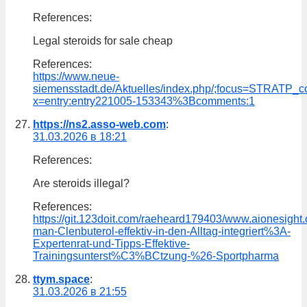
References:
Legal steroids for sale cheap
References:
https://www.neue-
siemensstadt.de/Aktuelles/index.php/;focus=STRA
x=entry:entry221005-153343%3Bcomments:1
https://ns2.asso-web.com
:
31.03.2026 в 18:21
References:
Are steroids illegal?
References:
https://git.123doit.com/raeheard179403/www.aionesight
man-Clenbuterol-effektiv-in-den-Alltag-integriert%3A-
Expertenrat-und-Tipps-Effektive-
Trainingsunterst%C3%BCtzung-%26-Sportpharma
ttym.space
:
31.03.2026 в 21:55