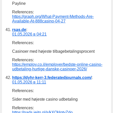
Payline
References:
https://graph.org/What-Payment-Methods-Are-
Available-At-888casino-04-27
rsas.de
:
01.05.2026 в 04:21
References:
Casinoer med højeste tilbagebetalingsprocent
References:
https://employ.co.il/employer/bedste-online-casino-
udbetaling-hurtige-danske-casinoer-2026/
https://dyhr-kerr-3.federatedjournals.com/
:
01.05.2026 в 11:11
References:
Sider med højeste casino udbetaling
References:
https://pads.jeito.nl/s/kXOHptvZdo