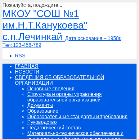
Пожалуйста, подождите...
Перейти
МКОУ "СОШ №1
к
содержимому
им.Н.Т.Канукоева"
с.п.Лечинкай
Дата основания – 1958г.
Тел:
123-456-789
RSS
ГЛАВНАЯ
НОВОСТИ
СВЕДЕНИЯ ОБ ОБРАЗОВАТЕЛЬНОЙ
ОРГАНИЗАЦИИ
Основные сведения
Структура и органы управления
образовательной организацией
Документы
Образование
Образовательные стандарты и требования
Руководство
Педагогический состав
Материально-техническое обеспечение и
оснащенность образовательного процесса.