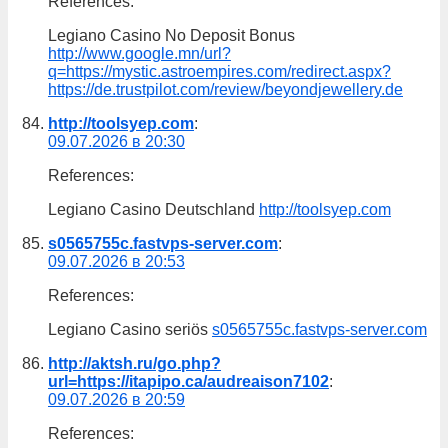
References:
Legiano Casino No Deposit Bonus
http://www.google.mn/url?
q=https://mystic.astroempires.com/redirect.aspx?
https://de.trustpilot.com/review/beyondjewellery.de
http://toolsyep.com
:
09.07.2026 в 20:30
References:
Legiano Casino Deutschland
http://toolsyep.com
s0565755c.fastvps-server.com
:
09.07.2026 в 20:53
References:
Legiano Casino seriös
s0565755c.fastvps-server.com
http://aktsh.ru/go.php?
url=https://itapipo.ca/audreaison7102
:
09.07.2026 в 20:59
References: