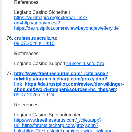
References:
Legiano Casino Sicherheit
https://wikimapia.org/external_link?
url=http://anonym.es/?
https://de.trustpilot.com/review/beyondjewellery.de
cruises.ruscruiz.ru
:
09.07.2026 в 19:10
References:
Legiano Casino Support
cruises.ruscruiz.ru
http://www.freethesaurus.com/_/cite.aspx?
url=http://forums.techarp.com/proxy.php?
link=https://de.trustpilot.com/review/der-wikinger-
shop.de&word=ramper&sources=hc_thes,wn
:
09.07.2026 в 19:24
References:
Legiano Casino Spielautomaten
http://www.freethesaurus.com/_/cite.aspx?
url=http://forums.techarp.com/proxy.php?
link=https://de.trustpilot.com/review/der-wikinger-