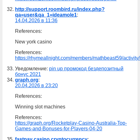
http://support.roombird.ru/index.php?
qa=user&qa_1=ideamole1
:
14.04.2026 в 11:36
References:
New york casino
References:
https://rhymeallnight.com/members/mathbeast59/activity
Уведомление:
pin up промокод бездепозитный
бонус 2021
graph.org
:
20.04.2026 в 23:20
References:
Winning slot machines
References:
https://graph.org/Rocketplay-Casino-Australia-Top-
Games-and-Bonuses-for-Players-04-20
fastpay casino cryptocurrency
: