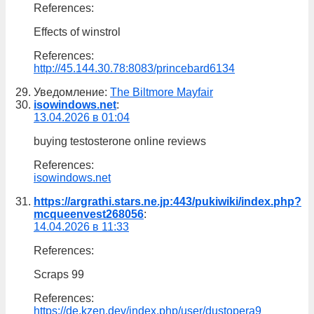
References:
Effects of winstrol
References:
http://45.144.30.78:8083/princebard6134
Уведомление:
The Biltmore Mayfair
isowindows.net
:
13.04.2026 в 01:04
buying testosterone online reviews
References:
isowindows.net
https://argrathi.stars.ne.jp:443/pukiwiki/index.php?
mcqueenvest268056
:
14.04.2026 в 11:33
References:
Scraps 99
References:
https://de.kzen.dev/index.php/user/dustopera9