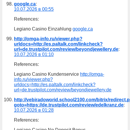
google.ca
:
10.07.2026 в 00:55
References:
Legiano Casino Einzahlung
google.ca
http://omga-info.ru/viewer.php?
urldocs=http://es.paltalk.com/linkcheck?
url=de.trustpilot.com/review/beyondjewellery.de
:
10.07.2026 в 01:10
References:
Legiano Casino Kundenservice
http://omga-
info.ru/viewer.php?
urldocs=http://es.paltalk.com/linkcheck?
url=de.trustpilot.com/review/beyondjewellery.de
http://vebiradoworid.school2100.com/bitrix/redirect.
goto=https://de.trustpilot.com/review/edelkranz.de
:
10.07.2026 в 01:28
References:
Legiano Casino No Deposit Bonus